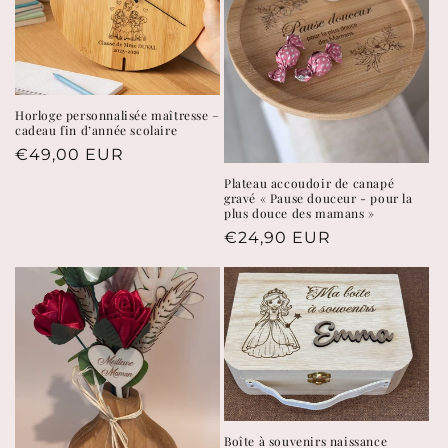
Horloge personnalisée maîtresse –
cadeau fin d’année scolaire
Prix
€49,00 EUR
habituel
Plateau accoudoir de canapé
gravé « Pause douceur - pour la
plus douce des mamans »
Prix
€24,90 EUR
habituel
Boîte à souvenirs naissance