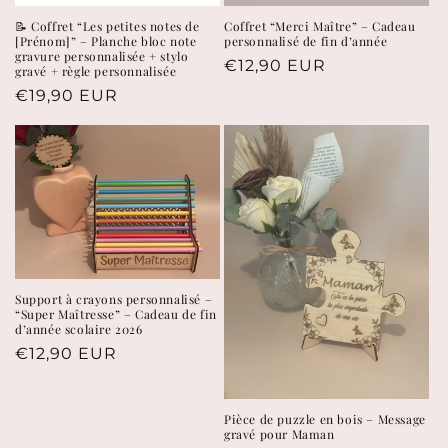
📝 Coffret “Les petites notes de
Coffret “Merci Maître” – Cadeau
[Prénom]” – Planche bloc note
personnalisé de fin d’année
gravure personnalisée + stylo
Prix
€12,90 EUR
gravé + règle personnalisée
habituel
Prix
€19,90 EUR
habituel
Support à crayons personnalisé –
“Super Maîtresse” – Cadeau de fin
d’année scolaire 2026
Prix
€12,90 EUR
habituel
Pièce de puzzle en bois – Message
gravé pour Maman