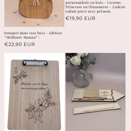
personnalisée en bois – Licorne,
Princesse ou Dinosaures – Cadeau
enfant gravé avec prénom.
Prix
€19,90 EUR
habituel
bouquet dans vase bois – édition
“Meilleure Maman” :
Prix
€22,90 EUR
habituel